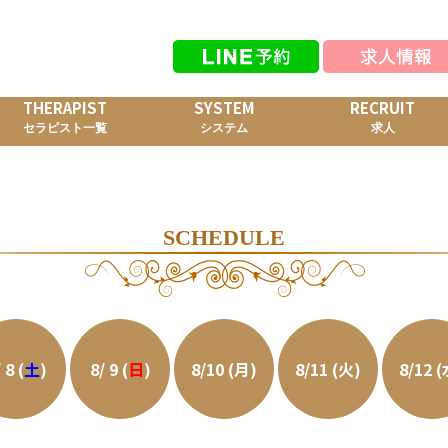
THERAPIST
SYSTEM
RECRUIT
セラピスト一覧
システム
求人
SCHEDULE
 8 (
土
)
8/ 9 (
日
)
8/10 (月)
8/11 (火)
8/12 