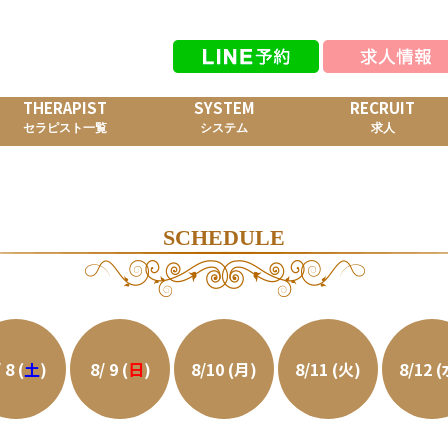
THERAPIST
SYSTEM
RECRUIT
セラピスト一覧
システム
求人
SCHEDULE
 8 (
土
)
8/ 9 (
日
)
8/10 (月)
8/11 (火)
8/12 