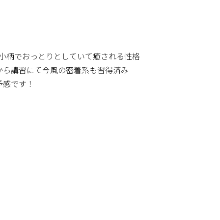
、小柄でおっとりとしていて癒される性格
から講習にて今風の密着系も習得済み
予感です！